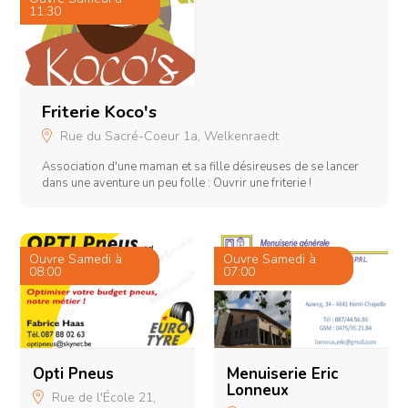
11:30
O
0
Friterie Koco's
Rue du Sacré-Coeur 1a, Welkenraedt
Association d'une maman et sa fille désireuses de se lancer
et
dans une aventure un peu folle : Ouvrir une friterie !
es
Ouvre Samedi à
Ouvre Samedi à
08:00
07:00
H
i
Opti Pneus
Menuiserie Eric
Lonneux
Rue de l'École 21,