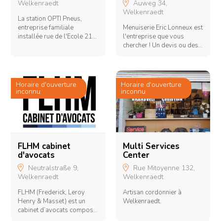
Auweg 34,
Welkenraedt
Welkenraedt
W
La station OPTI Pneus,
entreprise familiale
Menuiserie Eric Lonneux est
C
installée rue de l'Ecole 21
l'entreprise que vous
d
en face de l'Administration
chercher ! Un devis ou des
m
Communale depuis 1948,
conseils ? N'hésitez pas à
s'est spécialisée dans la
nous contacter!
vente et le montage de
pneumatiques pour
Horaire d'ouverture
Horaire d'ouverture
H
voitures de tourisme,
inconnu
inconnu
i
utilitaires et poids lourds.
Elle réalise également
toutes réparations de
pneumatiques ainsi que le
réglage de géométrie sur
les véhicules. Elle met aussi
FLHM cabinet
Multi Services
à votre disposition des
d'avocats
Center
lubrifiants, des produits
Neutralstraße 9,
Rue Mitoyenne 132,
divers et des batteries pour
Welkenraedt
Welkenraedt
1
votre véhicule. N'hésitez
pas et contactez nous !
FLHM (Frederick, Leroy
Artisan cordonnier à
B
Henry & Masset) est un
Welkenraedt.
C
cabinet d’avocats composé
de spécialistes, associés