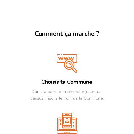
pour exercer dans
l’ensemble des matières du
droit: sociétés et
entreprises, créances et
fiscalité, contrats et bail,
social et travail, famille et
Comment ça marche ?
succession, pénal et
roulage, responsabilités et
assurances, construction et
marchés publics,
administration et
urbanisme, médiation et
arbitrage.
Choisis ta Commune
Dans la barre de recherche juste au-
dessus, inscris le nom de ta Commune.