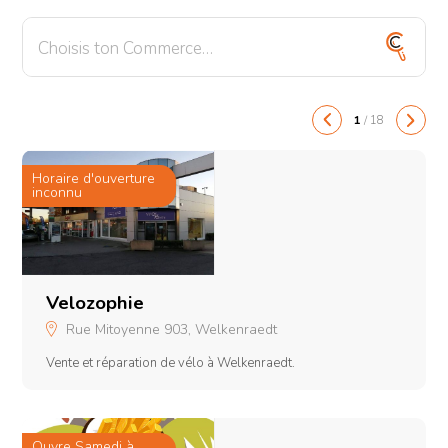
Shopping
Transport
1
/
18
Horaire d'ouverture
H
inconnu
i
Velozophie
Rue Mitoyenne 903, Welkenraedt
Vente et réparation de vélo à Welkenraedt.
Ouvre Samedi à