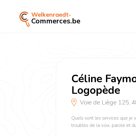
Welkenraedt-
Commerces.be
Céline Faymo
Logopède
Voie de Liège 125,
Quels sont les services que je
troubles de la voix, parole et 