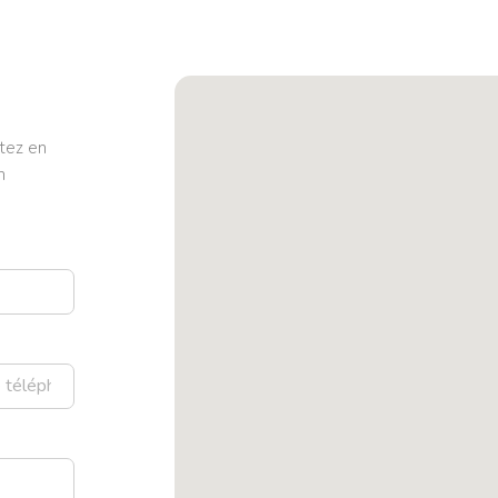
tez en
n