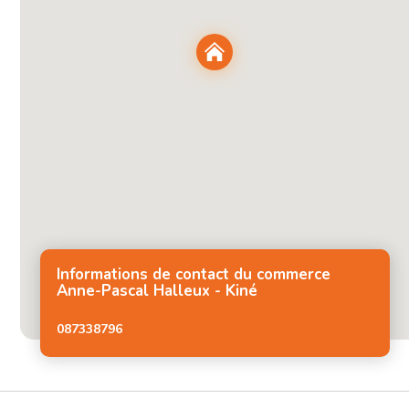
Informations de contact du commerce
Anne-Pascal Halleux - Kiné
087338796