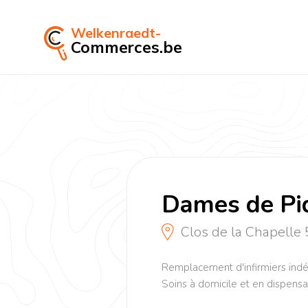
Welkenraedt-
Commerces.be
Dames de Pi
Clos de la Chapelle
Remplacement d'infirmiers indé
Soins à domicile et en dispensa