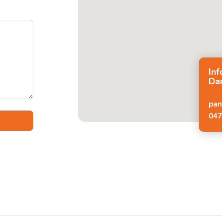
In
Da
pan
047