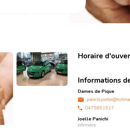
Horaire d'ouve
Informations d
Dames de Pique
panichi.joelle@hotma
0475851517
Joelle Panichi
infirmière