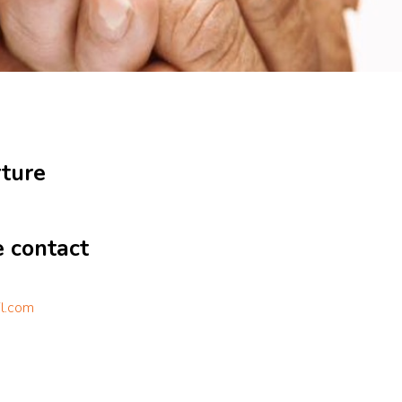
rture
e contact
il.com