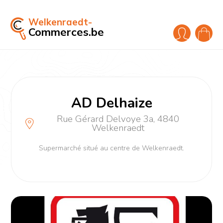
Welkenraedt-
Commerces.be
AD Delhaize
Rue Gérard Delvoye 3a, 4840
Welkenraedt
Supermarché situé au centre de Welkenraedt.