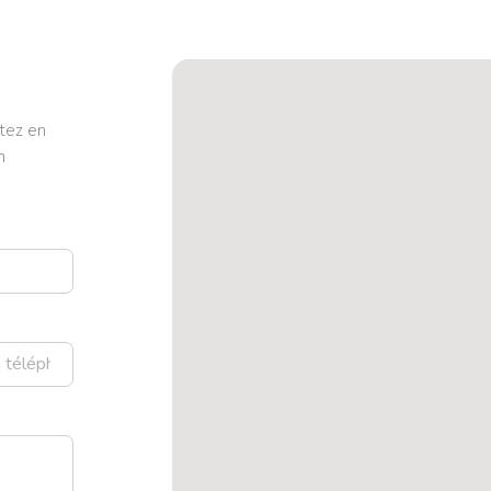
tez en
n