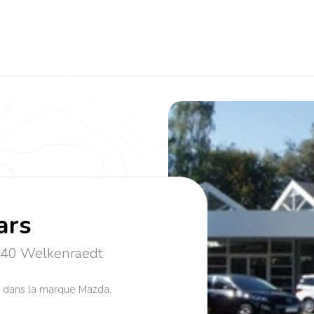
ars
840 Welkenraedt
é dans la marque Mazda.