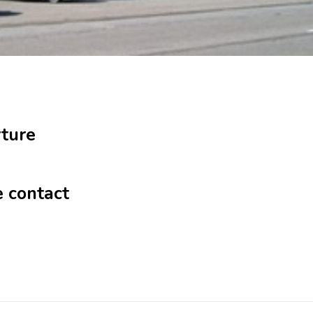
rture
e contact