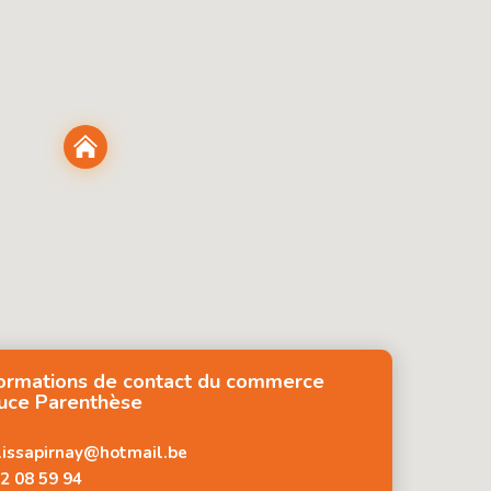
formations de contact du commerce
uce Parenthèse
issapirnay@hotmail.be
2 08 59 94