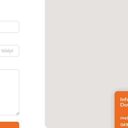
In
Do
mel
049