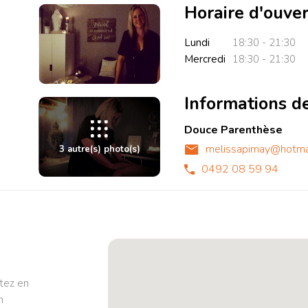
Horaire d'ouve
Lundi
18:30 - 21:30
Mercredi
18:30 - 21:30
Informations d
Douce Parenthèse
melissapirnay@hotma
3 autre(s) photo(s)
0492 08 59 94
Photo
Photo
Photo
3}
4}
5}
tez en
n